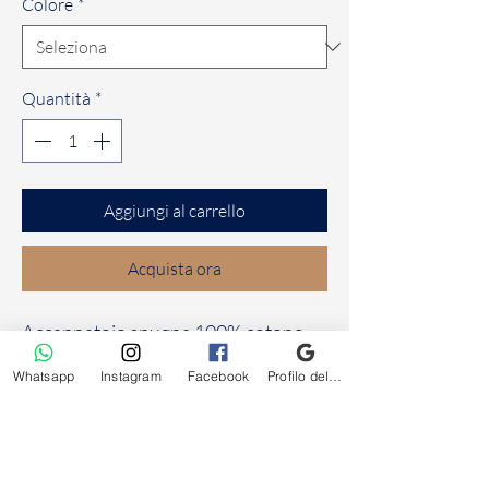
Colore
*
Quantità
*
Aggiungi al carrello
Acquista ora
Accappatoio spugna 100% cotone
Pretty
Whatsapp
Instagram
Facebook
Profilo dell'attività su Google
Frivolo
intimo uomo donna