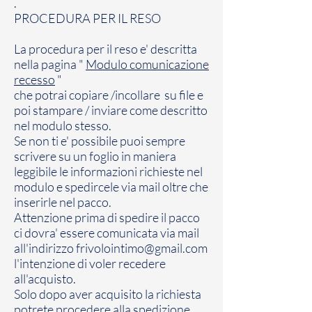
.
PROCEDURA PER IL RESO
La procedura per il reso e' descritta
nella pagina "
Modulo comunicazione
recesso
"
che potrai copiare /incollare su file e
poi stampare / inviare come descritto
nel modulo stesso.
Se non ti e' possibile puoi sempre
scrivere su un foglio in maniera
leggibile le informazioni richieste nel
modulo e spedircele via mail oltre che
inserirle nel pacco.
Attenzione prima di spedire il pacco
ci dovra' essere comunicata via mail
all'indirizzo
frivolointimo@gmail.com
l'intenzione di voler recedere
all'acquisto.
Solo dopo aver acquisito la richiesta
potrete procedere alla spedizione.