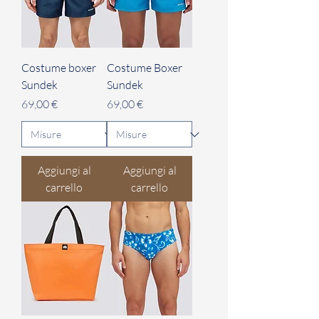
Costume boxer
Costume Boxer
Sundek
Sundek
Prezzo
Prezzo
69,00 €
69,00 €
Aggiungi al
Aggiungi al
carrello
carrello