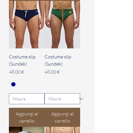
Costume slip
Costume slip
(Sundek)
(Sundek)
Prezzo
Prezzo
48,00 €
48,00 €
Aggiungi al
Aggiungi al
carrello
carrello