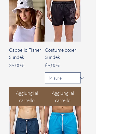
Cappello Fisher
Costume boxer
Sundek
Sundek
Prezzo
Prezzo
39,00 €
89,00 €
Aggiungi al
Aggiungi al
carrello
carrello