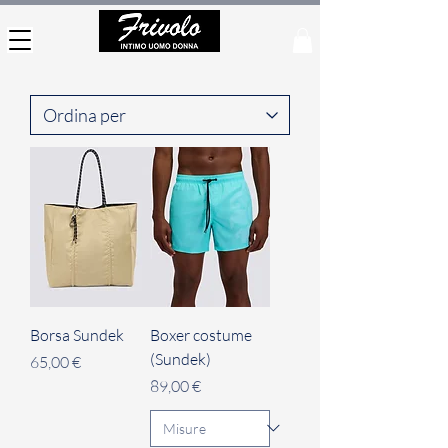
Borsa Sundek
Boxer costume
(Sundek)
Prezzo
65,00 €
Prezzo
89,00 €