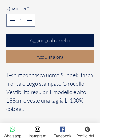
Quantità
*
Aggiungi al carrello
Acquista ora
T-shirt con tasca uomo Sundek, tasca
frontale Logo stampato Girocollo
Vestibilità regular, Il modello è alto
188cm e veste una taglia L, 100%
cotone.
MISURE:
Bianco: s,m,l,xl,
Whatsapp
Instagram
Facebook
Profilo dell'attività su Google