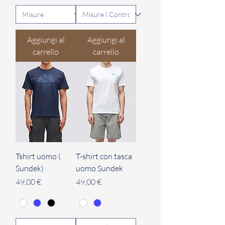
Aggiungi al
Aggiungi al
carrello
carrello
Tshirt uomo (
T-shirt con tasca
Sundek)
uomo Sundek
Prezzo
Prezzo
49,00 €
49,00 €