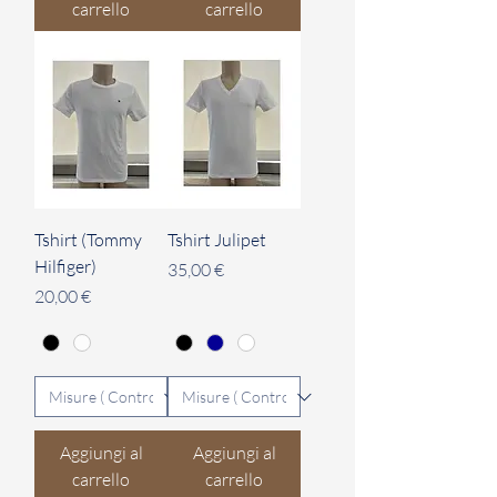
carrello
carrello
Tshirt (Tommy
Tshirt Julipet
Hilfiger)
Prezzo
35,00 €
Prezzo
20,00 €
Aggiungi al
Aggiungi al
carrello
carrello