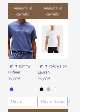
Aggiungi al
Aggiungi al
carrello
carrello
Tshirt Tommy
Tshirt Polo Ralph
Hilfiger
Lauren
Prezzo
Prezzo
39,00 €
29,00 €