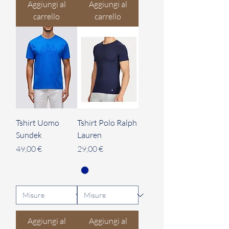
Aggiungi al
Aggiungi al
carrello
carrello
Tshirt Uomo
Tshirt Polo Ralph
Sundek
Lauren
Prezzo
Prezzo
49,00 €
29,00 €
Aggiungi al
Aggiungi al