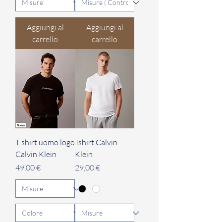
Aggiungi al
Aggiungi al
carrello
carrello
T shirt uomo logo
Tshirt Calvin
Calvin Klein
Klein
Prezzo
Prezzo
49,00 €
29,00 €