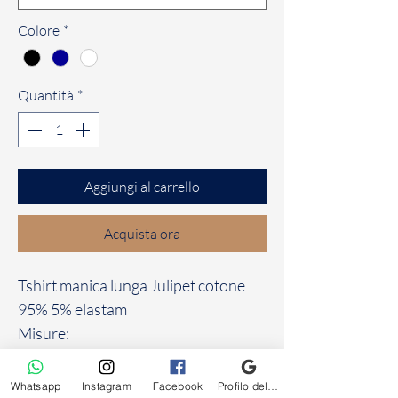
Colore
*
Quantità
*
Aggiungi al carrello
Acquista ora
Tshirt manica lunga Julipet cotone
95% 5% elastam
Misure:
Blu: 4/5/6
Nero: 4/5/6
Whatsapp
Instagram
Facebook
Profilo dell'attività su Google