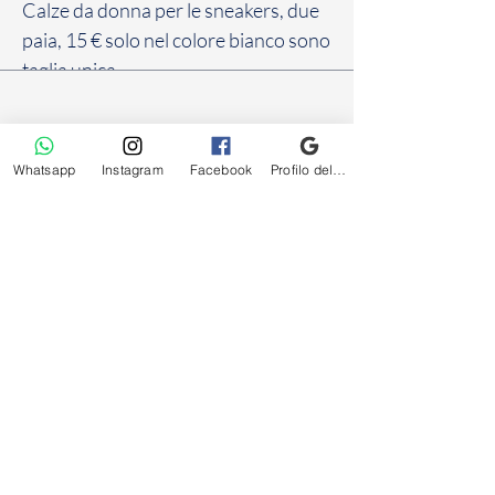
Calze da donna per le sneakers, due
paia, 15 € solo nel colore bianco sono
taglia unica
Frivolo
Whatsapp
Instagram
Facebook
Profilo dell'attività su Google
intimo uomo donna
Via Vittorio Veneto, 8, 06083 Bastia Umbra PG
Tel: +39 075 800 4880 - +393388426466
Email:
frivolointimo@gmail.com
P.iva:
01604270544
Home
Facebook
FAQ
Collezione
Instagram
Spedizioni e resi
Saldi