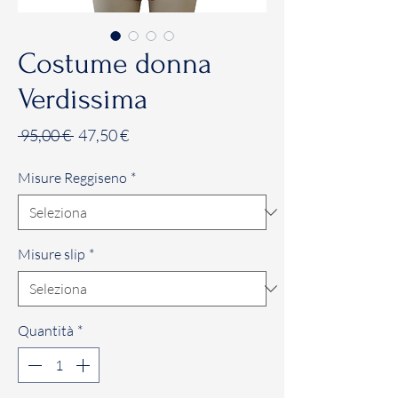
Costume donna
Verdissima
Prezzo
Prezzo
 95,00 € 
47,50 €
regolare
scontato
Misure Reggiseno
*
Misure slip
*
Quantità
*