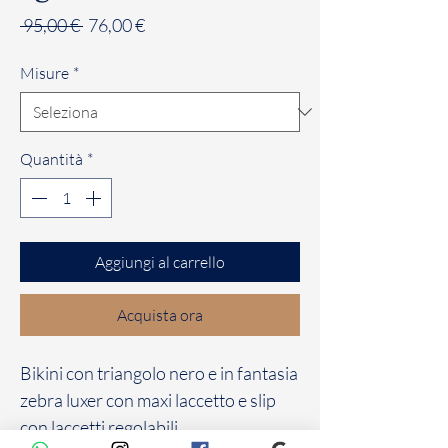
Prezzo
Prezzo
 95,00 € 
76,00 €
regolare
scontato
Misure
*
Quantità
*
Aggiungi al carrello
Acquista ora
Bikini con triangolo nero e in fantasia
zebra luxer con maxi laccetto e slip
con laccetti regolabili