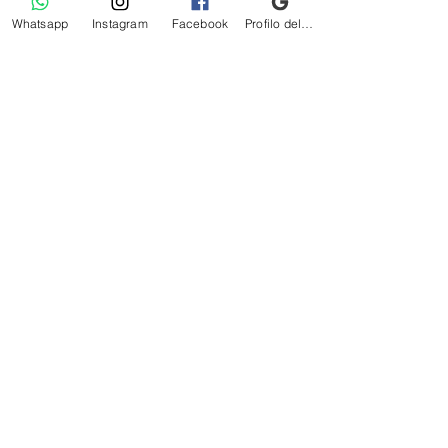
Materiali: EST: 77%PL 11%PA
Whatsapp
Instagram
Facebook
Profilo dell'attività su Google
12%EA - INT: 88%PL 12%EA
Taglia indossata dalla modella: S
Frivolo
intimo uomo donna
Via Vittorio Veneto, 8, 06083 Bastia Umbra PG
Tel: +39 075 800 4880 - +393388426466
Email:
frivolointimo@gmail.com
P.iva:
01604270544
Home
Facebook
FAQ
Collezione
Instagram
Spedizioni e resi
Saldi