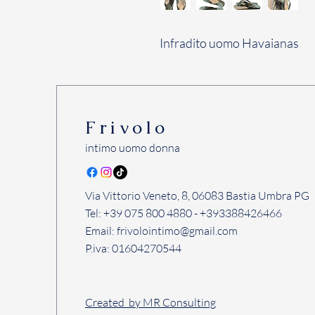
Infradito uomo Havaianas
Frivolo
intimo uomo donna
Via Vittorio Veneto, 8, 06083 Bastia Umbra PG
Tel: +39 075 800 4880 - +393388426466
Email:
frivolointimo@gmail.com
P.iva: 01604270544
Created by MR Consulting