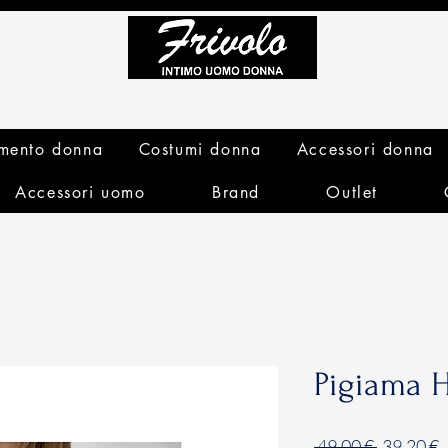
mento donna
Costumi donna
Accessori donna
Accessori uomo
Brand
Outlet
Pigiama 
Prezzo
P
 49,00 € 
39,20 €