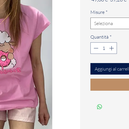
regolare
s
Misure
*
Seleziona
Quantità
*
Aggiungi al carrel