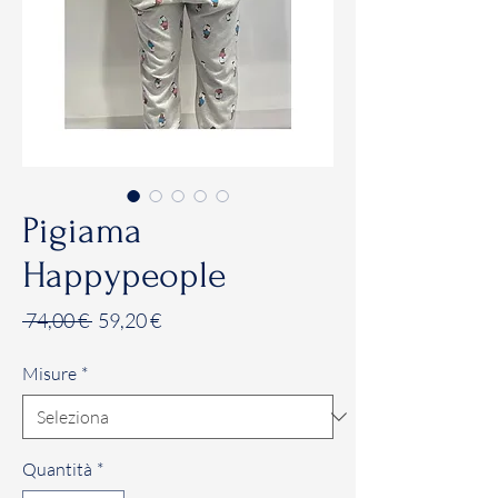
Pigiama
Happypeople
Prezzo
Prezzo
 74,00 € 
59,20 €
regolare
scontato
Misure
*
Quantità
*