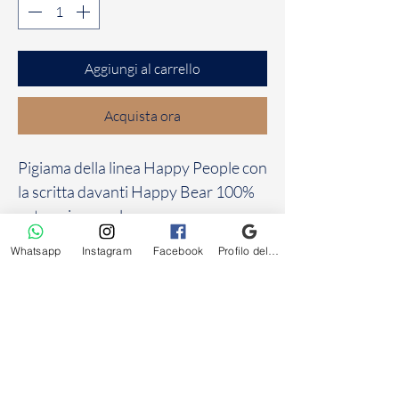
Aggiungi al carrello
Acquista ora
Pigiama della linea Happy People con
la scritta davanti Happy Bear 100%
cotone invernale
Whatsapp
Instagram
Facebook
Profilo dell'attività su Google
Frivolo
intimo uomo donna
Via Vittorio Veneto, 8, 06083 Bastia Umbra PG
Tel: +39 075 800 4880 - +393388426466
Email:
frivolointimo@gmail.com