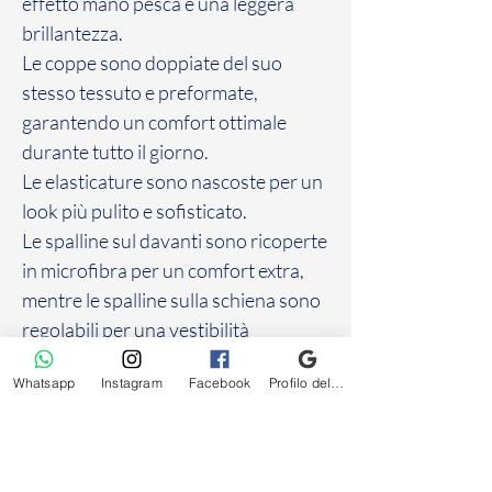
effetto mano pesca e una leggera
brillantezza.
Le coppe sono doppiate del suo
stesso tessuto e preformate,
garantendo un comfort ottimale
durante tutto il giorno.
Le elasticature sono nascoste per un
look più pulito e sofisticato.
Le spalline sul davanti sono ricoperte
in microfibra per un comfort extra,
mentre le spalline sulla schiena sono
regolabili per una vestibilità
personalizzata.
Whatsapp
Instagram
Facebook
Profilo dell'attività su Google
Il gancio di chiusura posteriore offre
4 posizioni, permettendo di regolare
il reggiseno per una vestibilità
perfetta.