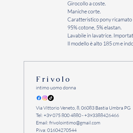
Girocollo a coste.
Maniche corte.
Caratteristico pony ricamato s
95% cotone, 5% elastan.
Lavabile in lavatrice. Importa
Il modello è alto 185 cm e indo
Frivolo
intimo uomo donna
Via Vittorio Veneto, 8, 06083 Bastia Umbra PG
Tel: +39 075 800 4880 - +393388426466
Email:
frivolointimo@gmail.com
P.iva: 01604270544