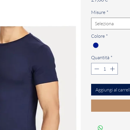
Misure
*
Seleziona
Colore
*
Quantità
*
Aggiungi al carrel