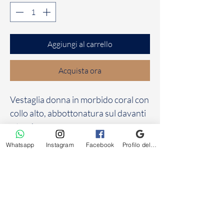
Aggiungi al carrello
Acquista ora
Vestaglia donna in morbido coral con
collo alto, abbottonatura sul davanti
e tasche.
Whatsapp
Instagram
Facebook
Profilo dell'attività su Google
Frivolo
intimo uomo donna
Via Vittorio Veneto, 8, 06083 Bastia Umbra PG
Tel: +39 075 800 4880 - +393388426466