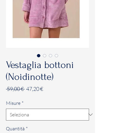
Vestaglia bottoni
(Noidinotte)
Prezzo
Prezzo
 59,00 € 
47,20 €
regolare
scontato
Misure
*
Quantità
*