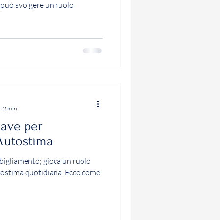
e può svolgere un ruolo
: 2 min
iave per
 Autostima
bbigliamento; gioca un ruolo
tostima quotidiana. Ecco come