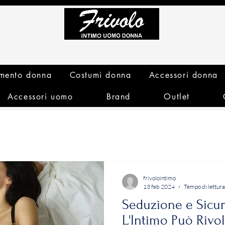
mento donna
Costumi donna
Accessori donna
Accessori uomo
Brand
Outlet
frivolointimo
13 feb 2024
Tempo di lettura
Seduzione e Sicu
L'Intimo Può Rivo