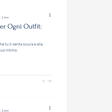
: 2 min
per Ogni Outfit:
he tu ti senta sicura e alla
tuo intimo.
: 2 min