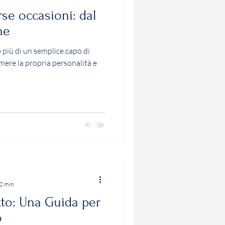
rse occasioni: dal
ne
 più di un semplice capo di
mere la propria personalità e
 2 min
tto: Una Guida per
o