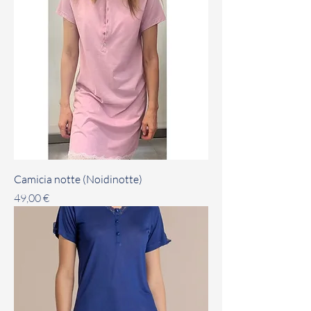
Camicia notte (Noidinotte)
Prezzo
49,00 €