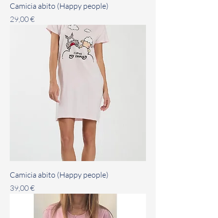
Camicia abito (Happy people)
Prezzo
29,00 €
Camicia abito (Happy people)
Prezzo
39,00 €