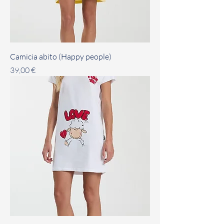
Camicia abito (Happy people)
Prezzo
39,00 €