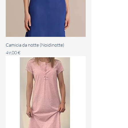
Camicia da notte (Noidinotte)
Prezzo
49,00 €