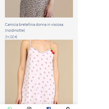
Camicia bretellina donna in viscosa
(noidinotte)
Prezzo
39,00 €