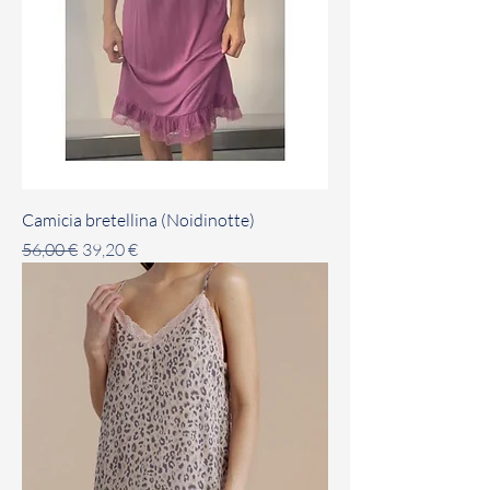
Camicia bretellina (Noidinotte)
Prezzo regolare
Prezzo scontato
56,00 €
39,20 €