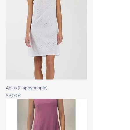
Abito (Happypeople)
Prezzo
89,00 €