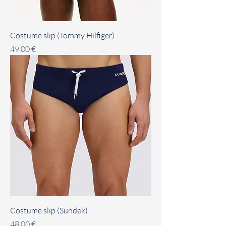
Costume slip (Tommy Hilfiger)
Prezzo
49,00 €
Costume slip (Sundek)
Prezzo
48,00 €