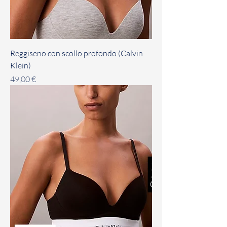
Reggiseno con scollo profondo (Calvin
Klein)
Prezzo
49,00 €