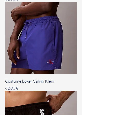
Costume boxer Calvin Klein
Prezzo
62,00 €