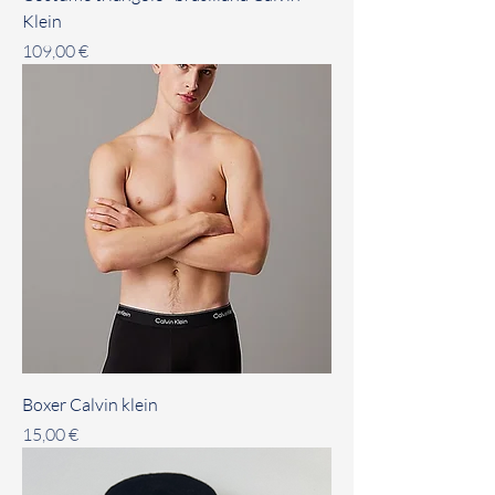
Klein
Prezzo
109,00 €
Boxer Calvin klein
Prezzo
15,00 €