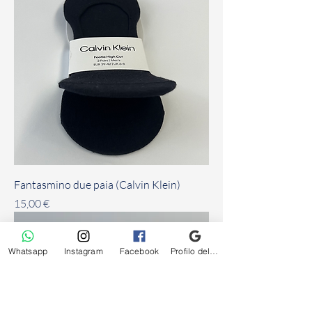
Fantasmino due paia (Calvin Klein)
Prezzo
15,00 €
Whatsapp
Instagram
Facebook
Profilo dell'attività su Google