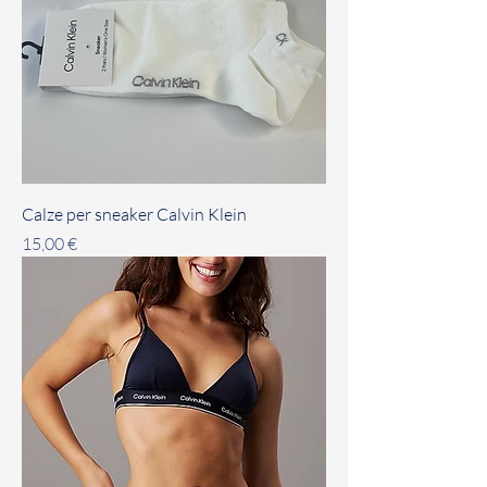
Calze per sneaker Calvin Klein
Prezzo
15,00 €