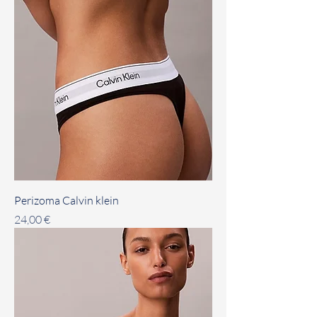
Perizoma Calvin klein
Prezzo
24,00 €