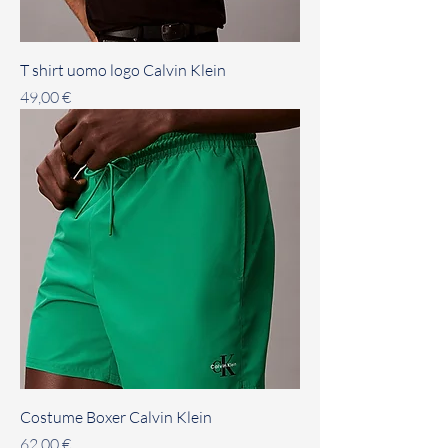
T shirt uomo logo Calvin Klein
Prezzo
49,00 €
Costume Boxer Calvin Klein
Prezzo
62,00 €