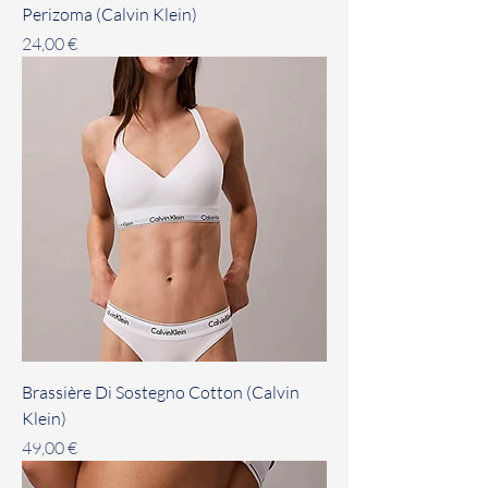
Perizoma (Calvin Klein)
Prezzo
24,00 €
Brassière Di Sostegno Cotton (Calvin
Klein)
Prezzo
49,00 €