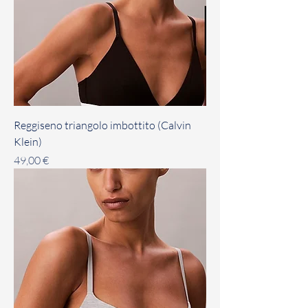
Reggiseno triangolo imbottito (Calvin
Klein)
Prezzo
49,00 €